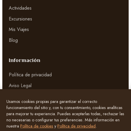
Actividades
Excursiones
Mis Viajes
Blog
Información
Política de privacidad
Aviso Legal
Página de Cookies
Usamos cookies propias para garantizar el correcto
Términos y condiciones
funcionamiento del sitio y, con tu consentimiento, cookies analíticas
para mejorar tu experiencia. Puedes aceptarlas todas, rechazar las
no necesarias o configurar tus preferencias. Más información en
Atención al cliente
nuestra
Política de cookies
y
Política de privacidad
.