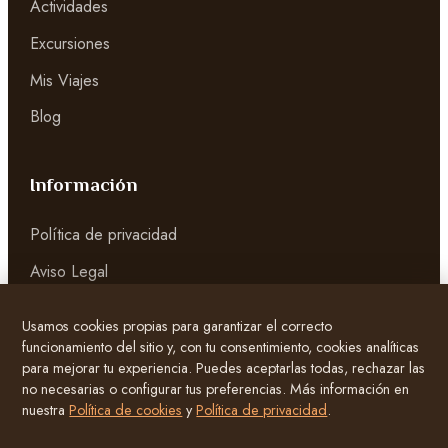
Actividades
Excursiones
Mis Viajes
Blog
Información
Política de privacidad
Aviso Legal
Página de Cookies
Usamos cookies propias para garantizar el correcto
Términos y condiciones
funcionamiento del sitio y, con tu consentimiento, cookies analíticas
para mejorar tu experiencia. Puedes aceptarlas todas, rechazar las
no necesarias o configurar tus preferencias. Más información en
Atención al cliente
nuestra
Política de cookies
y
Política de privacidad
.