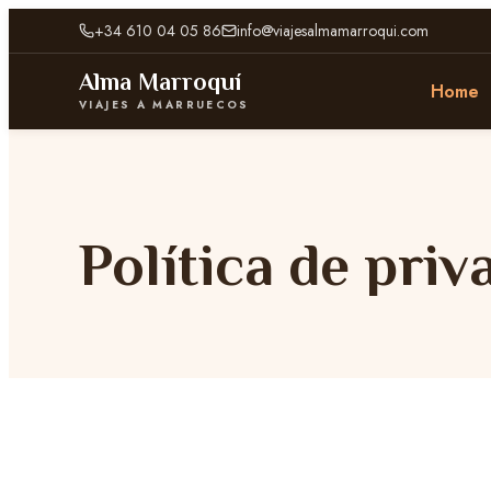
+34 610 04 05 86
info@viajesalmamarroqui.com
Alma Marroquí
Home
VIAJES A MARRUECOS
Política de priv