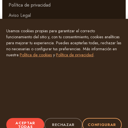
Política de privacidad
Aviso Legal
Página de Cookies
Usamos cookies propias para garantizar el correcto
Términos y condiciones
funcionamiento del sitio y, con tu consentimiento, cookies analíticas
para mejorar tu experiencia. Puedes aceptarlas todas, rechazar las
no necesarias o configurar tus preferencias. Más información en
Atención al cliente
nuestra
Política de cookies
y
Política de privacidad
.
FAQ’s
Sobre mí
Contacto
©
2026
Alma Marroquí · viajesalmamarroqui.com
ACEPTAR
Pago seguro · Hecho con alma en Marrakech
RECHAZAR
CONFIGURAR
TODAS